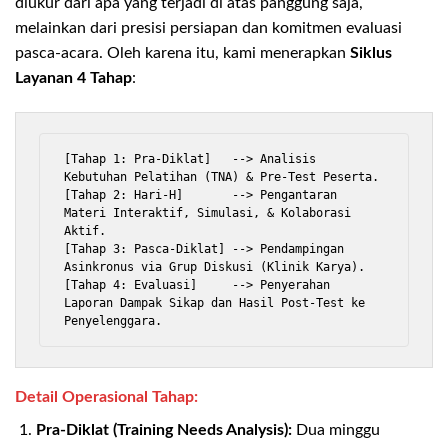
diukur dari apa yang terjadi di atas panggung saja,
melainkan dari presisi persiapan dan komitmen evaluasi
pasca-acara. Oleh karena itu, kami menerapkan
Siklus
Layanan 4 Tahap
:
[Tahap 1: Pra-Diklat]   --> Analisis 
Kebutuhan Pelatihan (TNA) & Pre-Test Peserta.

[Tahap 2: Hari-H]       --> Pengantaran 
Materi Interaktif, Simulasi, & Kolaborasi 
Aktif.

[Tahap 3: Pasca-Diklat] --> Pendampingan 
Asinkronus via Grup Diskusi (Klinik Karya).

[Tahap 4: Evaluasi]     --> Penyerahan 
Laporan Dampak Sikap dan Hasil Post-Test ke 
Detail Operasional Tahap:
Pra-Diklat (Training Needs Analysis):
Dua minggu