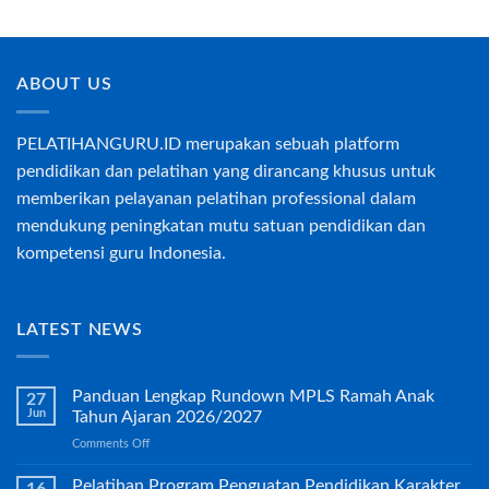
ABOUT US
PELATIHANGURU.ID merupakan sebuah platform
pendidikan dan pelatihan yang dirancang khusus untuk
memberikan pelayanan pelatihan professional dalam
mendukung peningkatan mutu satuan pendidikan dan
kompetensi guru Indonesia.
LATEST NEWS
Panduan Lengkap Rundown MPLS Ramah Anak
27
Jun
Tahun Ajaran 2026/2027
on
Comments Off
Panduan
Lengkap
Pelatihan Program Penguatan Pendidikan Karakter