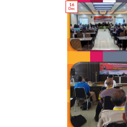
16
Dec