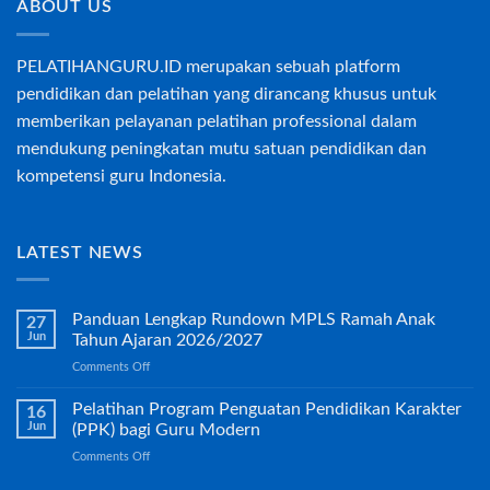
ABOUT US
PELATIHANGURU.ID merupakan sebuah platform
pendidikan dan pelatihan yang dirancang khusus untuk
memberikan pelayanan pelatihan professional dalam
mendukung peningkatan mutu satuan pendidikan dan
kompetensi guru Indonesia.
LATEST NEWS
Panduan Lengkap Rundown MPLS Ramah Anak
27
Jun
Tahun Ajaran 2026/2027
on
Comments Off
Panduan
Lengkap
Pelatihan Program Penguatan Pendidikan Karakter
16
Rundown
Jun
(PPK) bagi Guru Modern
MPLS
on
Comments Off
Ramah
Pelatihan
Anak